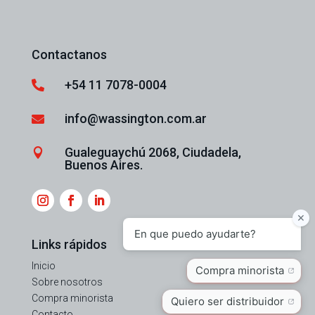
Contactanos
+54 11 7078-0004

info@wassington.com.ar

Gualeguaychú 2068, Ciudadela,

Buenos Aires.
Links rápidos
Inicio
Sobre nosotros
Compra minorista
Contacto