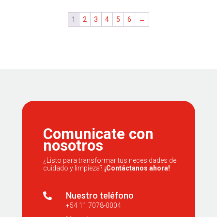
1
2
3
4
5
6
→
Comunicate con
nosotros
¿Listo para transformar tus necesidades de
cuidado y limpieza?
¡Contáctanos ahora!
Nuestro teléfono

+54 11 7078-0004