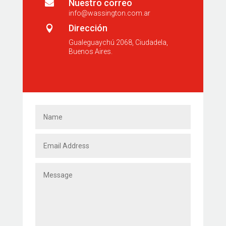
Nuestro correo

info@wassington.com.ar
Dirección

Gualeguaychú 2068, Ciudadela,
Buenos Aires.