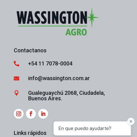
Contactanos
+54 11 7078-0004

info@wassington.com.ar

Gualeguaychú 2068, Ciudadela,

Buenos Aires.
Links rápidos