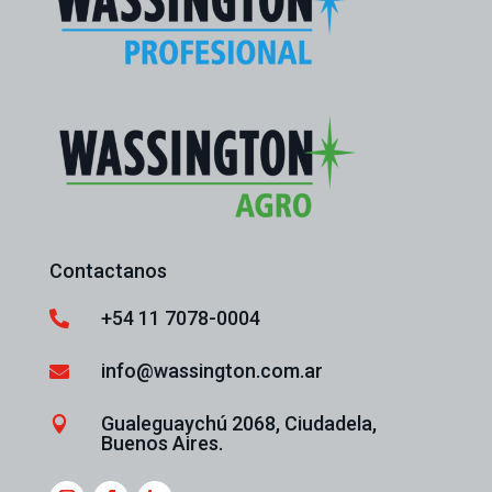
Contactanos
+54 11 7078-0004

info@wassington.com.ar

Gualeguaychú 2068, Ciudadela,

Buenos Aires.