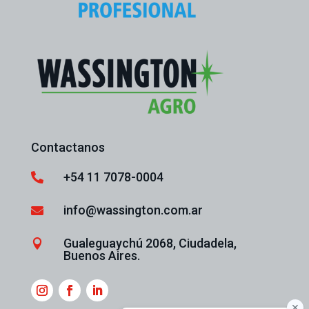
Contactanos
+54 11 7078-0004

info@wassington.com.ar

Gualeguaychú 2068, Ciudadela,

Buenos Aires.