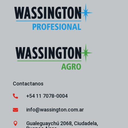
Contactanos
+54 11 7078-0004

info@wassington.com.ar

Gualeguaychú 2068, Ciudadela,
