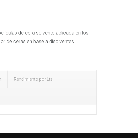
películas de cera solvente aplicada en los
r de ceras en base a disolventes
n
Rendimiento por Lts.