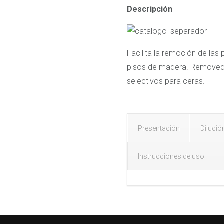
Descripción
Facilita la remoción de las 
pisos de madera. Removedo
selectivos para ceras.
Presentación
Dilució
Instrucciones de uso