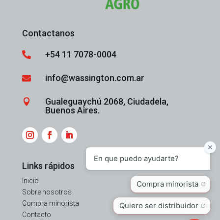
Contactanos
+54 11 7078-0004

info@wassington.com.ar

Gualeguaychú 2068, Ciudadela,

Buenos Aires.
Links rápidos
Inicio
Sobre nosotros
Compra minorista
Contacto