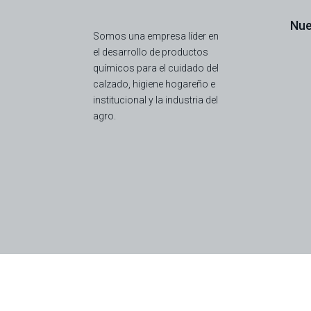
Nue
Somos una empresa líder en
el desarrollo de productos
químicos para el cuidado del
calzado, higiene hogareño e
institucional y la industria del
agro.