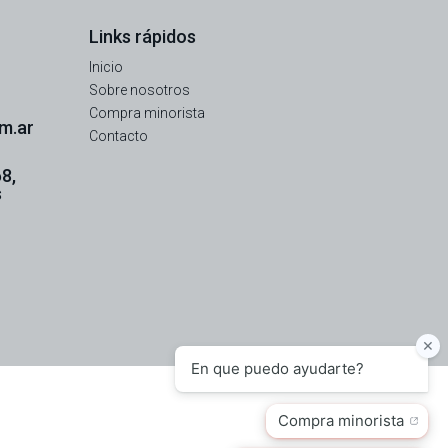
Links rápidos
Inicio
Sobre nosotros
Compra minorista
m.ar
Contacto
8,
s