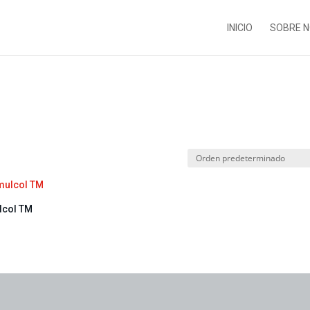
INICIO
SOBRE 
lcol TM